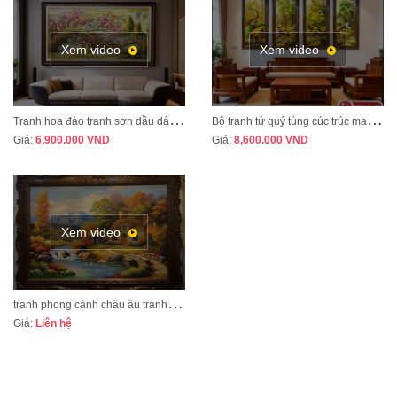
Xem video
Xem video
T
ranh hoa đào tranh sơn dầu dát vàng vẽ thủ công MÃ HD07
B
ộ tranh tứ quý tùng cúc trúc mai tranh bốn mùa xuân hạ thu đông mã TQ13A
Giá:
6,900.000
VND
Giá:
8,600.000
VND
Xem video
t
ranh phong cảnh châu âu tranh sơn dầu cao cấp mã CA01
Giá:
Liên hệ