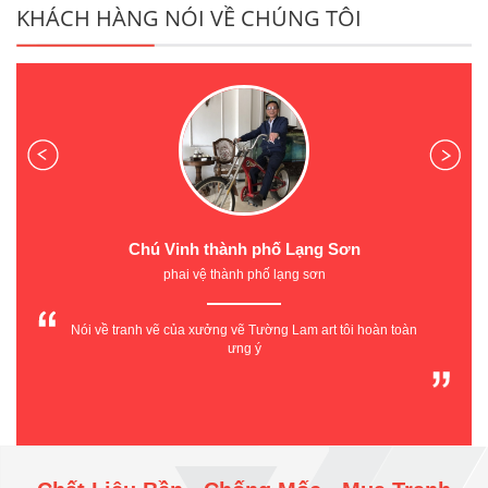
KHÁCH HÀNG NÓI VỀ CHÚNG TÔI
Chú Vinh thành phố Lạng Sơn
phai vệ thành phố lạng sơn
Nói về tranh vẽ của xưởng vẽ Tường Lam art tôi hoàn toàn
ưng ý