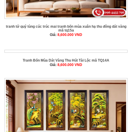
tranh tứ quý tùng cúc trúc mai tranh bốn mùa xuân hạ thu đông dát vàng
mã tq15a
Giá:
8,600.000
VND
Tranh Bốn Mùa Dát Vàng Thu Hút Tài Lộc mã TQ14A
Giá:
8,600.000
VND