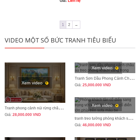
Giá:
Liên hệ
1
2
→
VIDEO MỘT SỐ BỨC TRANH TIÊU BIỂU
Xem video
T
ranh Sơn Dầu Phong Cảnh Châu Âu Treo Phòng Khách – Sang Trọng, Đẳng Cấp MÃ CD04
Xem video
Giá:
25,000.000
VND
Xem video
T
ranh phong cảnh núi rừng châu Âu treo phòng khách tân cổ điển sang trọng MÃ CD03
Giá:
28,000.000
VND
t
ranh treo tường phòng khách sang trọng phong cách tân cổ điển mã CD02
Giá:
46,000.000
VND