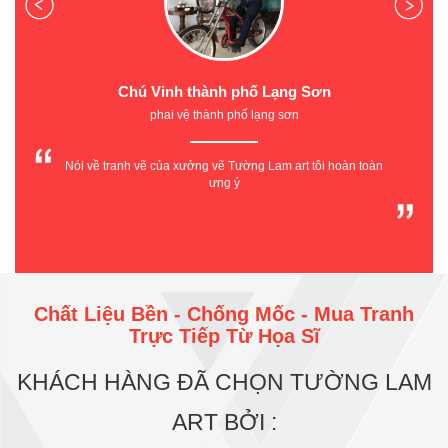
Chú Vinh thành phố Lạng Sơn
phai vệ thành phố lạng sơn
Nói về tranh vẽ của xưởng vẽ Tường Lam art tôi hoàn toàn
ưng ý
Chất Liệu Bền - Chống Mốc - Mua Tranh
Trực Tiếp Từ Họa Sĩ
KHÁCH HÀNG ĐÃ CHỌN TƯỜNG LAM
ART BỞI :