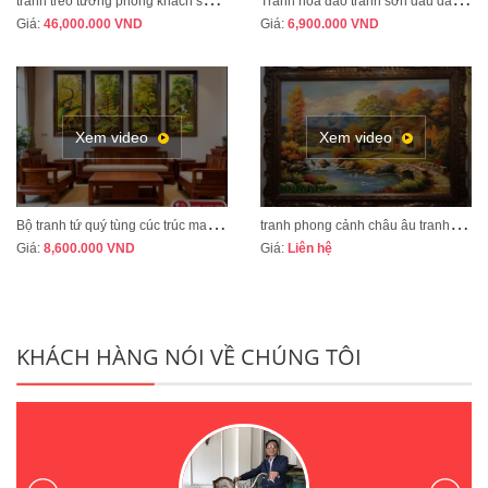
Giá:
46,000.000
VND
Giá:
6,900.000
VND
Xem video
Xem video
B
ộ tranh tứ quý tùng cúc trúc mai tranh bốn mùa xuân hạ thu đông mã TQ13A
t
ranh phong cảnh châu âu tranh sơn dầu cao cấp mã CA01
Giá:
8,600.000
VND
Giá:
Liên hệ
KHÁCH HÀNG NÓI VỀ CHÚNG TÔI