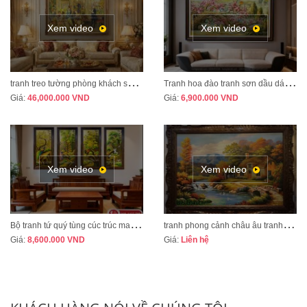
Xem video
Xem video
t
ranh treo tường phòng khách sang trọng phong cách tân cổ điển mã CD02
T
ranh hoa đào tranh sơn dầu dát vàng vẽ thủ công MÃ HD07
Giá:
46,000.000
VND
Giá:
6,900.000
VND
Xem video
Xem video
B
ộ tranh tứ quý tùng cúc trúc mai tranh bốn mùa xuân hạ thu đông mã TQ13A
t
ranh phong cảnh châu âu tranh sơn dầu cao cấp mã CA01
Giá:
8,600.000
VND
Giá:
Liên hệ