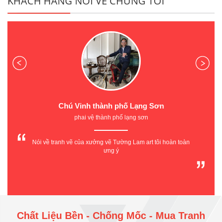
KHÁCH HÀNG NÓI VỀ CHÚNG TÔI
Chú Vinh thành phố Lạng Sơn
phai vệ thành phố lạng sơn
Nói về tranh vẽ của xưởng vẽ Tường Lam art tôi hoàn toàn
ưng ý
Chất Liệu Bền - Chống Mốc - Mua Tranh