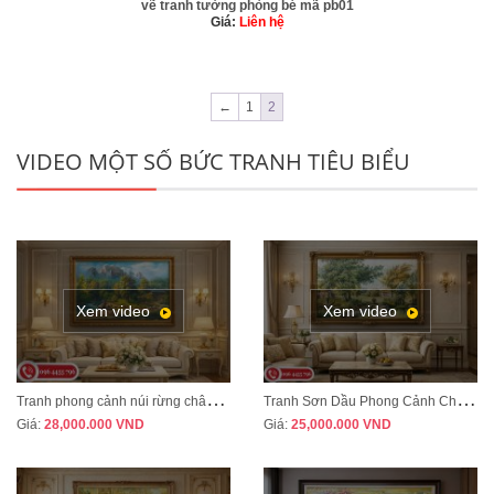
vẽ tranh tường phòng bé mã pb01
Giá:
Liên hệ
←
1
2
VIDEO MỘT SỐ BỨC TRANH TIÊU BIỂU
Xem video
Xem video
T
ranh phong cảnh núi rừng châu Âu treo phòng khách tân cổ điển sang trọng MÃ CD03
T
ranh Sơn Dầu Phong Cảnh Châu Âu Treo Phòng Khách – Sang Trọng, Đẳng Cấp MÃ CD04
Giá:
28,000.000
VND
Giá:
25,000.000
VND