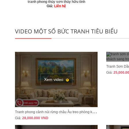
tranh phong thủy sơn thủy hữu tình
Giá:
Liên hệ
VIDEO MỘT SỐ BỨC TRANH TIÊU BIỂU
Giá:
25,000.0
Xem video
Giám đốc Gym TH LUXURY phù
yên Sơn La
T
ranh phong cảnh núi rừng châu Âu treo phòng khách tân cổ điển sang trọng MÃ CD03
Khối 11, Thị Trấn Phù Yên, Phù Yên, Sơn la (
đối diện Thuế huyện Phù Yên đi vào150m)
Giá:
28,000.000
VND
Phù Yên, Sơn La