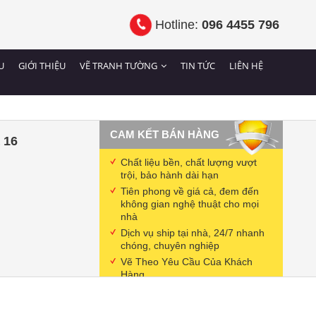
Hotline:
096 4455 796
U
GIỚI THIỆU
VẼ TRANH TƯỜNG
TIN TỨC
LIÊN HỆ
CAM KẾT BÁN HÀNG
 16
Chất liệu bền, chất lượng vượt
trội, bảo hành dài hạn
Tiên phong về giá cả, đem đến
không gian nghệ thuật cho mọi
nhà
Dịch vụ ship tại nhà, 24/7 nhanh
chóng, chuyên nghiệp
Vẽ Theo Yêu Cầu Của Khách
Hàng