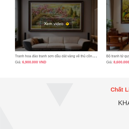
Tôi rất ưng ý với tay nghề vẽ tranh
của họa sỹ xưởng vẽ Tường Lam art
Xem video
T
ranh hoa đào tranh sơn dầu dát vàng vẽ thủ công MÃ HD07
Giá:
6,900.000
VND
Giá:
8,600.00
Chất L
KH