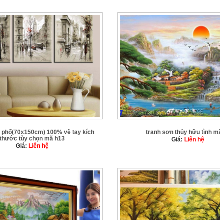
p phố(70x150cm) 100% vẽ tay kích
tranh sơn thủy hữu tình m
thước tùy chọn mã h13
Giá:
Liên hệ
Giá:
Liên hệ