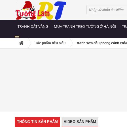
TRANH DÁT VÀNG
MUA TRANH TREO TƯỜNG Ở HÀ NỘI
TR
Tác phẩm tiêu biểu
tranh sơn dầu phong cảnh châ
THÔNG TIN SẢN PHẨM
VIDEO SẢN PHẨM