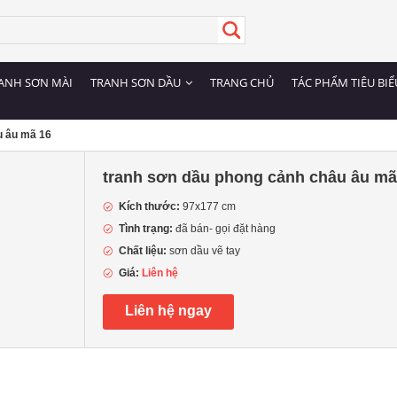
ANH SƠN MÀI
TRANH SƠN DẦU
TRANG CHỦ
TÁC PHẨM TIÊU BIỂ
u âu mã 16
tranh sơn dầu phong cảnh châu âu mã
Kích thước:
97x177 cm
Tình trạng:
đã bán- gọi đặt hàng
Chất liệu:
sơn dầu vẽ tay
Giá:
Liên hệ
Liên hệ ngay