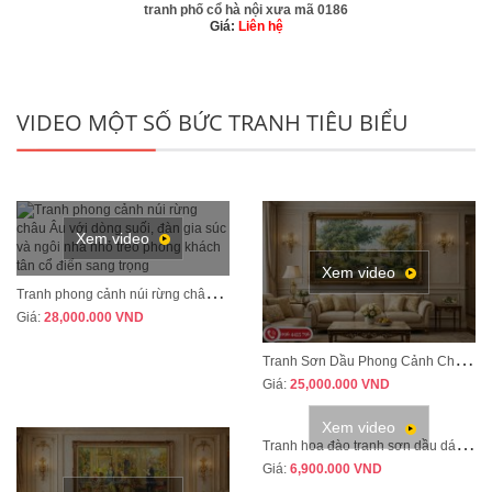
tranh phố cổ hà nội xưa mã 0186
Giá:
Liên hệ
VIDEO MỘT SỐ BỨC TRANH TIÊU BIỂU
Xem video
Xem video
T
ranh phong cảnh núi rừng châu Âu treo phòng khách tân cổ điển sang trọng MÃ CD03
Giá:
28,000.000
VND
T
ranh Sơn Dầu Phong Cảnh Châu Âu Treo Phòng Khách – Sang Trọng, Đẳng Cấp MÃ CD04
Giá:
25,000.000
VND
Xem video
T
ranh hoa đào tranh sơn dầu dát vàng vẽ thủ công MÃ HD07
Giá:
6,900.000
VND