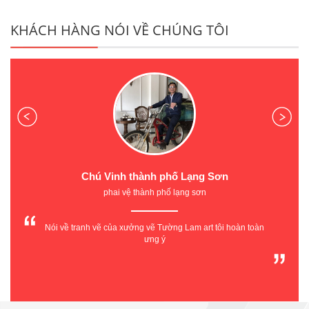
KHÁCH HÀNG NÓI VỀ CHÚNG TÔI
Chị Thủy Hiệu Trưởng Trường Mầm Non X20
Trường Mầm non 20 - Công ty Cổ phần X20
Địa chỉ: 35 Phan Đình Giót - Phương Liệt - Thanh Xuân - Hà Nội
Tôi rất hài lòng về tay nghề họa sỹ TƯỜNG LAM ART tạo hình
rất nghộ nghĩnh phù hợp với trường mầm non hiện đại của
chúng tôi