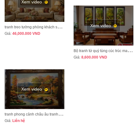
Xem video
Xem video
t
ranh treo tường phòng khách sang trọng phong cách tân cổ điển mã CD02
Giá:
46,000.000
VND
B
ộ tranh tứ quý tùng cúc trúc mai tranh bốn mùa xuân hạ thu đông mã TQ13A
Giá:
8,600.000
VND
Xem video
t
ranh phong cảnh châu âu tranh sơn dầu cao cấp mã CA01
Giá:
Liên hệ