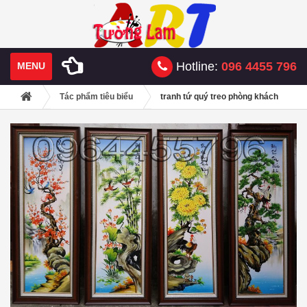
Hotline:
096 4455 796
MENU
Tác phẩm tiêu biểu
tranh tứ quý treo phòng khách