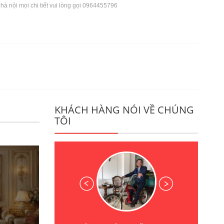
à nội mọi chi tiết vui lòng gọi 0964455796
KHÁCH HÀNG NÓI VỀ CHÚNG
TÔI