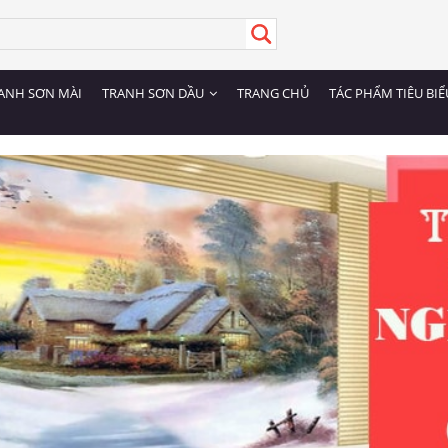
ANH SƠN MÀI
TRANH SƠN DẦU
TRANG CHỦ
TÁC PHẨM TIÊU BIỂ