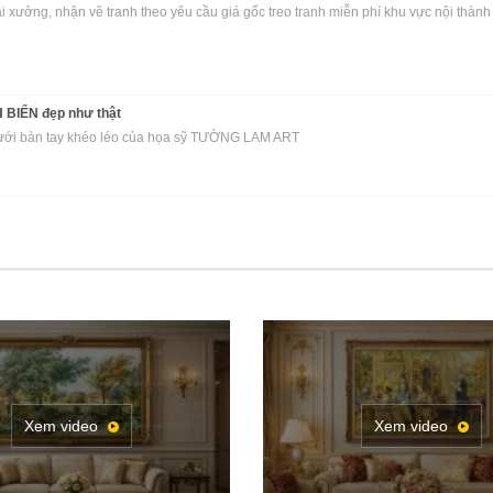
ng, nhận vẽ tranh theo yêu cầu giá gốc treo tranh miễn phí khu vực nội thành h
IỂN đẹp như thật
dưới bàn tay khéo léo của họa sỹ TƯỜNG LAM ART
Xem video
Xem video