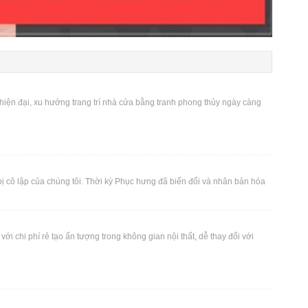
ện đại, xu hướng trang trí nhà cửa bằng tranh phong thủy ngày càng
ị cô lập của chúng tôi. Thời kỳ Phục hưng đã biến đổi và nhân bản hóa
với chi phí rẻ tạo ấn tượng trong không gian nội thất, dễ thay đổi với