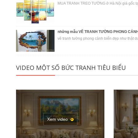
MUA TRANH TREO TƯỜNG ở Hà Nội giá gốc tại xưở
những mẫu VẼ TRANH TƯỜNG PHONG CẢNH B
vẽ tranh tường phong cảnh biển đẹp như thật 
VIDEO MỘT SỐ BỨC TRANH TIÊU BIỂU
Xem video