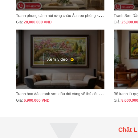
T
ranh phong cảnh núi rừng châu Âu treo phòng khách tân cổ điển sang trọng MÃ CD03
Giá:
28,000.000
VND
Giá:
25,000.0
Xem video
T
ranh hoa đào tranh sơn dầu dát vàng vẽ thủ công MÃ HD07
Giá:
6,900.000
VND
Giá:
8,600.00
Chất L