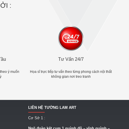
I :
Yầu
Tư Vấn 24/7
 theo ý muốn
Họa sĩ trực tiếp tư vấn theo từng phong cách nội thất
ỳ
không gian nơi treo tranh
LIÊN HỆ TƯỜNG LAM ART
Cơ Sở 1 :
Ngõ
đoàn kết cụm 1 quỳnh đô – vĩnh quỳnh –