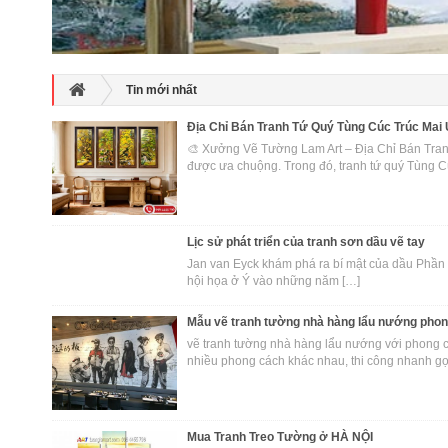
Tin mới nhất
Địa Chỉ Bán Tranh Tứ Quý Tùng Cúc Trúc Mai U
🎨 Xưởng Vẽ Tường Lam Art – Địa Chỉ Bán Tranh
được ưa chuộng. Trong đó, tranh tứ quý Tùng C
Lịc sử phát triển của tranh sơn dầu vẽ tay
Jan van Eyck khám phá ra bí mật của dầu Phần l
hội họa ở Ý vào những năm […]
Mẫu vẽ tranh tường nhà hàng lẩu nướng phon
vẽ tranh tường nhà hàng lẩu nướng với phong cách 
nhiều phong cách khác nhau, thi công nhanh gọ
Mua Tranh Treo Tường ở HÀ NỘI