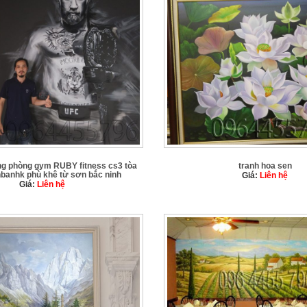
ng phòng gym RUBY fitness cs3 tòa
tranh hoa sen
nbanhk phù khê từ sơn bắc ninh
Giá:
Liên hệ
Giá:
Liên hệ