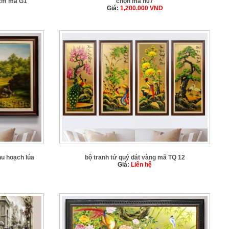
 cm mã G1
chọn mã h07
Giá:
1,200.000
VND
hu hoạch lúa
bộ tranh tứ quý dát vàng mã TQ 12
Giá:
Liên hệ