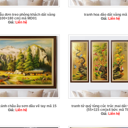
ẫu đơn treo phòng khách dát vàng
tranh hoa đào dát vàng m
(100×180 cm) mã MD01
Giá:
Liên hệ
Giá:
Liên hệ
cảnh châu âu sơn dầu vẽ tay mã 15
tranh tứ quý tùng cúc trúc mai dát
(55×115 cm)x4 bức mã T
Giá:
Liên hệ
Giá:
Liên hệ