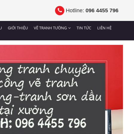
Hotline:
096 4455 796
U
GIỚI THIỆU
VẼ TRANH TƯỜNG
TIN TỨC
LIÊN HỆ