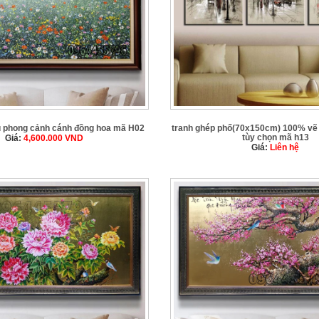
u phong cảnh cánh đồng hoa mã H02
tranh ghép phố(70x150cm) 100% vẽ 
tùy chọn mã h13
Giá:
4,600.000
VND
Giá:
Liên hệ