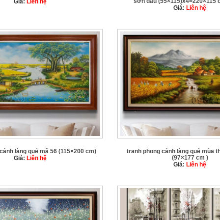
sơn dầu (55×115)x4=220×115
Giá:
Liên hệ
Giá:
Liên hệ
 cảnh làng quê mã 56 (115×200 cm)
tranh phong cảnh làng quê mùa t
(97×177 cm )
Giá:
Liên hệ
Giá:
Liên hệ