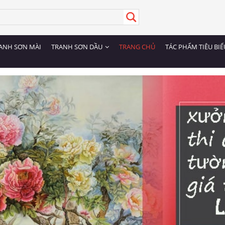
ANH SƠN MÀI
TRANH SƠN DẦU
TRANG CHỦ
TÁC PHẨM TIÊU BIỂ