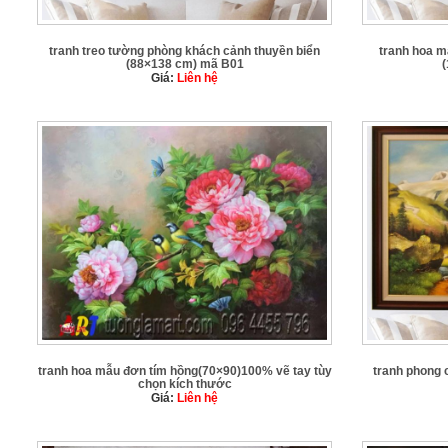
tranh treo tường phòng khách cảnh thuyền biển
tranh hoa m
(88×138 cm) mã B01
Giá:
Liên hệ
tranh hoa mẫu đơn tím hồng(70×90)100% vẽ tay tùy
tranh phong 
chọn kích thước
Giá:
Liên hệ