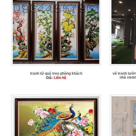
tranh tứ quý treo phòng khách
vẽ tranh tườ
nhà vieti
Giá:
Liên hệ