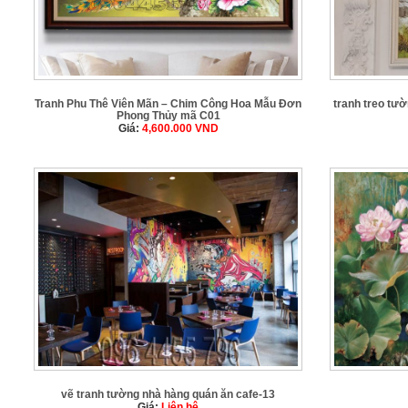
Tranh Phu Thê Viên Mãn – Chim Công Hoa Mẫu Đơn
tranh treo tư
Phong Thủy mã C01
Giá:
4,600.000
VND
vẽ tranh tường nhà hàng quán ăn cafe-13
Giá:
Liên hệ