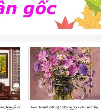
vàng trên gỗ vẽ
tranh hoa(40x50cm) 100% vẽ tay kích thước tùy