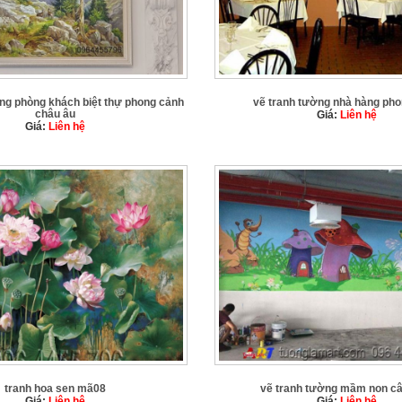
ờng phòng khách biệt thự phong cảnh
vẽ tranh tường nhà hàng ph
châu âu
Giá:
Liên hệ
Giá:
Liên hệ
tranh hoa sen mã08
vẽ tranh tường mầm non c
Giá:
Liên hệ
Giá:
Liên hệ