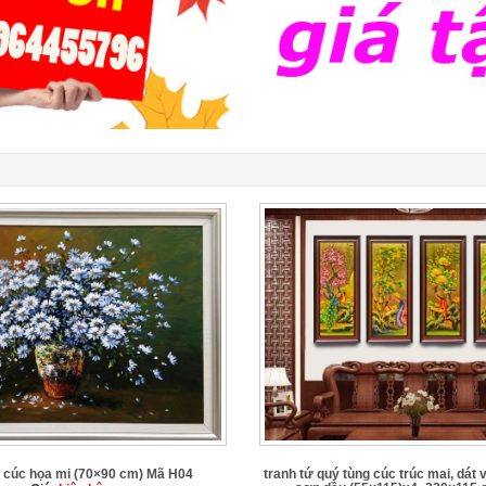
a cúc họa mi (70×90 cm) Mã H04
tranh tứ quý tùng cúc trúc mai, dát 