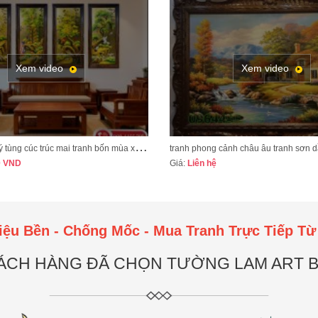
Tôi rất ưng ý với tay ng
của họa sỹ xưởng vẽ Tư
Xem video
Xem video
B
ộ tranh tứ quý tùng cúc trúc mai tranh bốn mùa xuân hạ thu đông mã TQ13A
0
VND
Giá:
Liên hệ
iệu Bền - Chống Mốc - Mua Tranh Trực Tiếp Từ
ÁCH HÀNG ĐÃ CHỌN TƯỜNG LAM ART BỞ