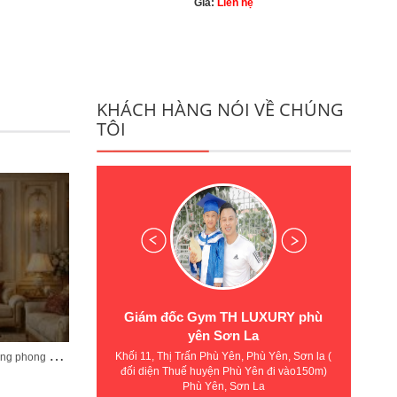
Giá:
Liên hệ
KHÁCH HÀNG NÓI VỀ CHÚNG
TÔI
UXURY phù
Chú Vinh thành phố Lạng Sơn
C
a
phai vệ thành phố lạng sơn
t
ranh treo tường phòng khách sang trọng phong cách tân cổ điển mã CD02
hù Yên, Sơn la (
Trườ
ên đi vào150m)
Địa 
Nói về tranh vẽ của xưởng vẽ Tường
La