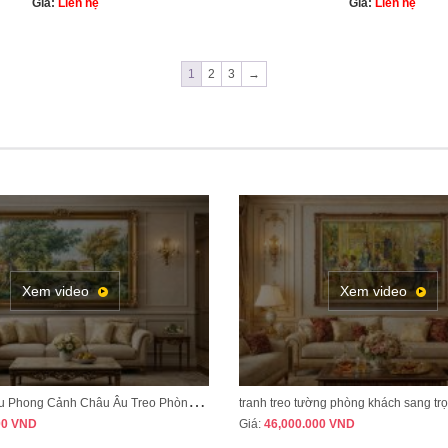
Giá:
Liên hệ
Giá:
Liên hệ
1
2
3
→
Xem video
Xem video
Giám đốc Gym TH L
yên Sơn L
T
ranh Sơn Dầu Phong Cảnh Châu Âu Treo Phòng Khách – Sang Trọng, Đẳng Cấp MÃ CD04
Khối 11, Thị Trấn Phù Yên, P
đối diện Thuế huyện Phù Y
00
VND
Giá:
46,000.000
VND
Phù Yên, Sơn 