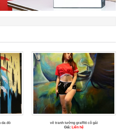
n da đỏ
vẽ tranh tường graffiti cô gái
Giá:
Liên hệ