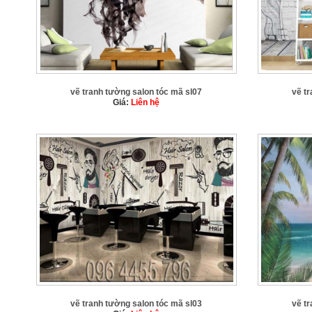
vẽ tranh tường salon tóc mã sl07
vẽ t
Giá:
Liên hệ
vẽ tranh tường salon tóc mã sl03
vẽ t