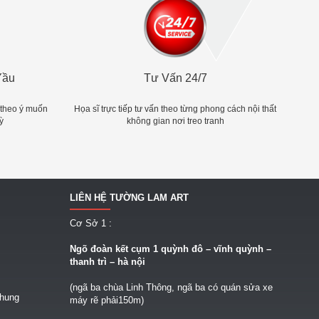
Yầu
Tư Vấn 24/7
 theo ý muốn
Họa sĩ trực tiếp tư vấn theo từng phong cách nội thất
ỳ
không gian nơi treo tranh
LIÊN HỆ TƯỜNG LAM ART
Cơ Sở 1 :
Ngõ
đoàn kết cụm 1 quỳnh đô – vĩnh quỳnh –
thanh trì – hà nội
(ngã ba chùa Linh Thông, ngã ba có quán sửa xe
chung
máy rẽ phải150m)