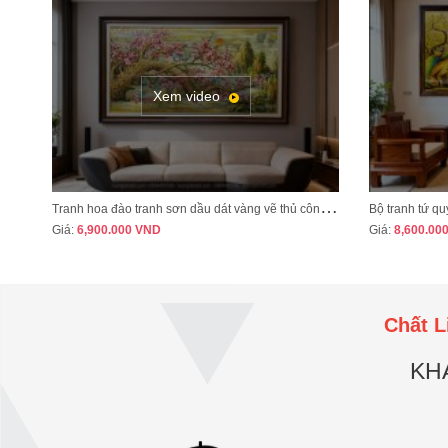
Xem video
T
ranh hoa đào tranh sơn dầu dát vàng vẽ thủ công MÃ HD07
Giá:
6,900.000
VND
Giá:
8,600.00
Chất L
KH