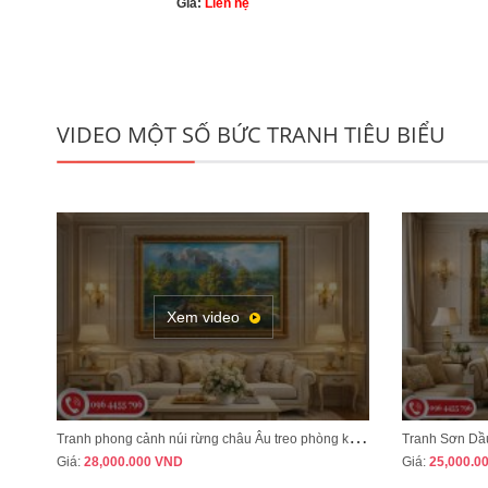
Giá:
Liên hệ
VIDEO MỘT SỐ BỨC TRANH TIÊU BIỂU
Xem video
T
ranh phong cảnh núi rừng châu Âu treo phòng khách tân cổ điển sang trọng MÃ CD03
Giá:
28,000.000
VND
Giá:
25,000.0