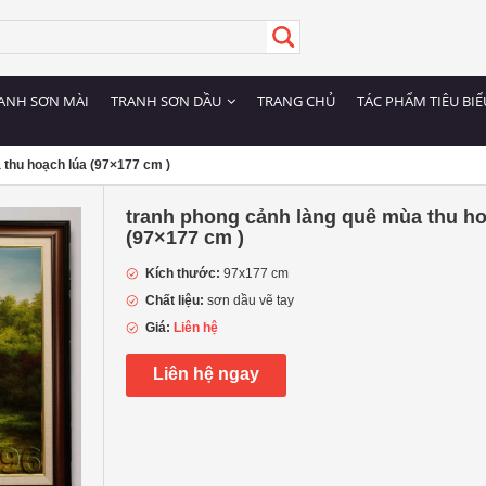
ANH SƠN MÀI
TRANH SƠN DẦU
TRANG CHỦ
TÁC PHẨM TIÊU BIỂ
 thu hoạch lúa (97×177 cm )
tranh phong cảnh làng quê mùa thu ho
(97×177 cm )
Kích thước:
97x177 cm
Chất liệu:
sơn dầu vẽ tay
Giá:
Liên hệ
Liên hệ ngay