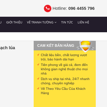
Hotline:
096 4455 796
U
GIỚI THIỆU
VẼ TRANH TƯỜNG
TIN TỨC
LIÊN HỆ
CAM KẾT BÁN HÀNG
ạch lúa
Chất liệu bền, chất lượng vượt
trội, bảo hành dài hạn
Tiên phong về giá cả, đem đến
không gian nghệ thuật cho mọi
nhà
Dịch vụ ship tại nhà, 24/7 nhanh
chóng, chuyên nghiệp
Vẽ Theo Yêu Cầu Của Khách
Hàng