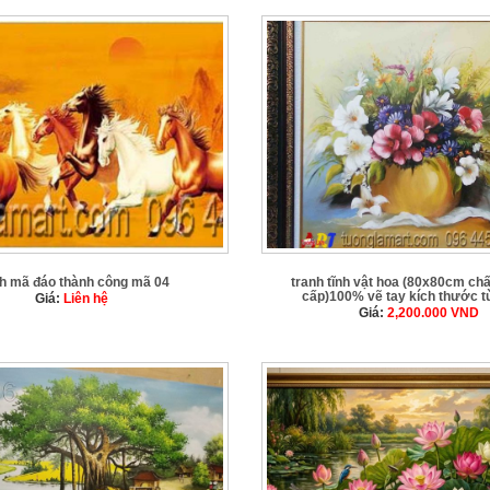
nh mã đáo thành công mã 04
tranh tĩnh vật hoa (80x80cm chấ
cấp)100% vẽ tay kích thước t
Giá:
Liên hệ
Giá:
2,200.000
VND