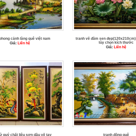
phong cảnh làng quê việt nam
tranh vẽ đầm sen đẹp(120x210cm)
tùy chọn kích thước
Giá:
Liên hệ
Giá:
Liên hệ
tứ quý chất liệu sơn dầu vẽ tay
tranh đồng quê