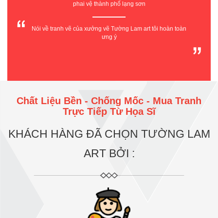
phai vệ thành phố lạng sơn
Nói về tranh vẽ của xưởng vẽ Tường Lam art tôi hoàn toàn
ưng ý
Chất Liệu Bền - Chống Mốc - Mua Tranh
Trực Tiếp Từ Họa Sĩ
KHÁCH HÀNG ĐÃ CHỌN TƯỜNG LAM
ART BỞI :