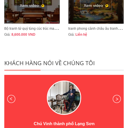
Xem video
Xem video
B
ộ tranh tứ quý tùng cúc trúc mai tranh bốn mùa xuân hạ thu đông mã TQ13A
t
ranh phong cảnh châu âu tranh sơn dầu cao cấp mã CA01
Giá:
8,600.000
VND
Giá:
Liên hệ
KHÁCH HÀNG NÓI VỀ CHÚNG TÔI
Chú Vinh thành phố Lạng Sơn