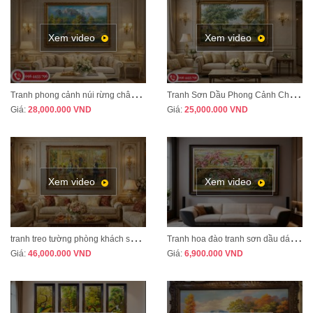
Xem video
Xem video
T
ranh phong cảnh núi rừng châu Âu treo phòng khách tân cổ điển sang trọng MÃ CD03
T
ranh Sơn Dầu Phong Cảnh Châu Âu Treo Phòng Khách – Sang Trọng, Đẳng Cấp MÃ CD04
Giá:
28,000.000
VND
Giá:
25,000.000
VND
Xem video
Xem video
t
ranh treo tường phòng khách sang trọng phong cách tân cổ điển mã CD02
T
ranh hoa đào tranh sơn dầu dát vàng vẽ thủ công MÃ HD07
Giá:
46,000.000
VND
Giá:
6,900.000
VND