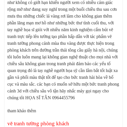
như không có giới hạn khiến người xem có nhiều cảm giác
rộng mở như đang suy nghĩ trong một buổi chiều thu sau cơn
mưa thu những chiếc lá vàng rơi làm cho không gian thêm
phần lãng mạn mơ hồ như những bức thư tình cuối thu, với
tay nghề họa sĩ giỏi với nhiều năm kinh nghiệm cấm bút vẽ
tranh trực tiếp lên tường tạo phần hấp dẫn với tác phẩm vẽ
tranh tường phong cảnh mùa thu vàng được thực hiện trong
phòng khách trên đường trần thái tông cầu giấy hà nội, chúng
tôi luôn luôn mang lại không gian nghệ thuật cho mọi nhà với
chiều sâu không gian trong tranh phải đảm bảo các yếu tố
quan trọng đó là tay nghề người họa sỹ cần lắm bắt tốt luật xa
gần và phối màu thật tốt để tạo cho bức tranh hài hòa về bố
cục và màu sắc. các bạn có muốn sở hữu một bức tranh phong
cảnh 3d với chiều sâu vô tận hãy nhấc máy gọi ngay cho
chúng tôi HỌA SĨ TÂN 0964455796
tham khảo thêm
vẽ tranh tường phòng khách