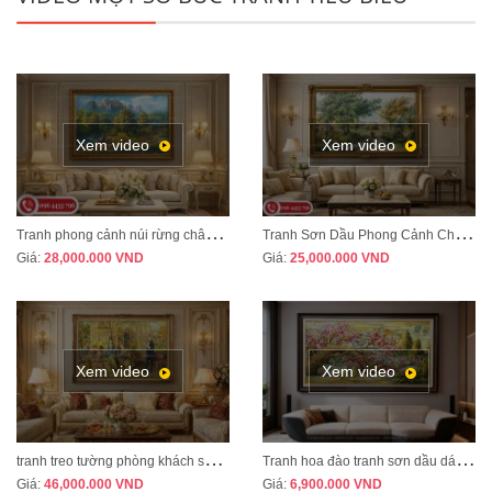
Xem video
Xem video
T
ranh phong cảnh núi rừng châu Âu treo phòng khách tân cổ điển sang trọng MÃ CD03
T
ranh Sơn Dầu Phong Cảnh Châu Âu Treo Phòng Khách – Sang Trọng, Đẳng Cấp MÃ CD04
Giá:
28,000.000
VND
Giá:
25,000.000
VND
Xem video
Xem video
t
ranh treo tường phòng khách sang trọng phong cách tân cổ điển mã CD02
T
ranh hoa đào tranh sơn dầu dát vàng vẽ thủ công MÃ HD07
Giá:
46,000.000
VND
Giá:
6,900.000
VND