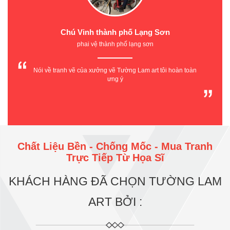
Chú Vinh thành phố Lạng Sơn
phai vệ thành phố lạng sơn
Nói về tranh vẽ của xưởng vẽ Tường Lam art tôi hoàn toàn
ưng ý
Chất Liệu Bền - Chống Mốc - Mua Tranh
Trực Tiếp Từ Họa Sĩ
KHÁCH HÀNG ĐÃ CHỌN TƯỜNG LAM
ART BỞI :