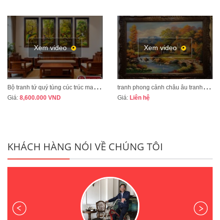
Xem video
Xem video
B
ộ tranh tứ quý tùng cúc trúc mai tranh bốn mùa xuân hạ thu đông mã TQ13A
t
ranh phong cảnh châu âu tranh sơn dầu cao cấp mã CA01
Giá:
8,600.000
VND
Giá:
Liên hệ
KHÁCH HÀNG NÓI VỀ CHÚNG TÔI