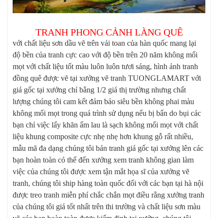
TRANH PHONG CẢNH LÀNG QUÊ
với chất liệu sơn dầu vẽ trên vải toan của hàn quốc mang lại
độ bền của tranh cực cao với độ bền trên 20 năm không mối
mọt với chất liệu tốt màu luôn luôn tươi sáng, hình ảnh tranh
đồng quê được vẽ tại xưởng vẽ tranh TUONGLAMART với
giá gốc tại xưởng chỉ bằng 1/2 giá thị trường nhưng chất
lượng chúng tôi cam kết đảm bảo siêu bền không phai màu
không mối mọt trong quá trình sử dụng nếu bị bẩn do bụi các
bạn chỉ việc lấy khăn ẩm lau là sạch không mối mọt với chất
liệu khung composite cực nhẹ nhẹ hơn khung gỗ rất nhiều,
mẫu mã đa dạng chúng tôi bán tranh giá gốc tại xưởng lên các
bạn hoàn toàn có thể đến xưởng xem tranh không gian làm
việc của chúng tôi được xem tận mắt họa sĩ của xưởng vẽ
tranh, chúng tôi ship hàng toàn quốc đối với các bạn tại hà nội
được treo tranh miễn phí chắc chắn mọt điều rằng xưởng tranh
của chúng tôi giá tốt nhất trên thi trường và chất liệu sơn màu