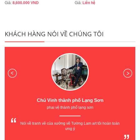
Giá:
8,600.000
VND
Giá:
Liên hệ
KHÁCH HÀNG NÓI VỀ CHÚNG TÔI
Chị Thủy Hiệu Trưởng Trường Mầm Non X20
Trường Mầm non 20 - Công ty Cổ phần X20
Địa chỉ: 35 Phan Đình Giót - Phương Liệt - Thanh Xuân - Hà Nội
Tôi rất hài lòng về tay nghề họa sỹ TƯỜNG LAM ART tạo hình
rất nghộ nghĩnh phù hợp với trường mầm non hiện đại của
chúng tôi