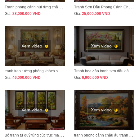
T
ranh phong cảnh núi rừng châu Âu treo phòng khách tân cổ điển sang trọng MÃ CD03
T
ranh Sơn Dầu Phong Cảnh Châu Âu Treo Phòng Khách – Sang Trọng, Đẳng Cấp MÃ CD04
Giá:
28,000.000
VND
Giá:
25,000.000
VND
Xem video
Xem video
t
ranh treo tường phòng khách sang trọng phong cách tân cổ điển mã CD02
T
ranh hoa đào tranh sơn dầu dát vàng vẽ thủ công MÃ HD07
Giá:
46,000.000
VND
Giá:
6,900.000
VND
Xem video
Xem video
B
ộ tranh tứ quý tùng cúc trúc mai tranh bốn mùa xuân hạ thu đông mã TQ13A
t
ranh phong cảnh châu âu tranh sơn dầu cao cấp mã CA01