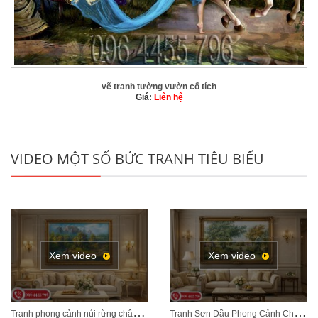
vẽ tranh tường vườn cổ tích
Giá:
Liên hệ
VIDEO MỘT SỐ BỨC TRANH TIÊU BIỂU
Xem video
Xem video
T
ranh phong cảnh núi rừng châu Âu treo phòng khách tân cổ điển sang trọng MÃ CD03
T
ranh Sơn Dầu Phong Cảnh Châu Âu Treo Phòng Khách – Sang Trọng, Đẳng Cấp MÃ CD04