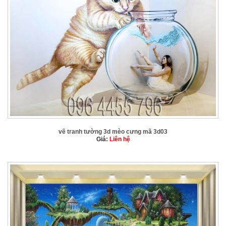
vẽ tranh tường 3d mèo cưng mã 3d03
Giá:
Liên hệ