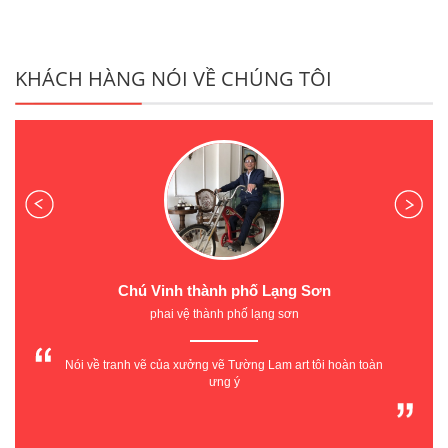
KHÁCH HÀNG NÓI VỀ CHÚNG TÔI
Chú Vinh thành phố Lạng Sơn
phai vệ thành phố lạng sơn
Nói về tranh vẽ của xưởng vẽ Tường Lam art tôi hoàn toàn
ưng ý