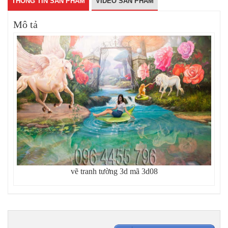
THÔNG TIN SẢN PHẨM
VIDEO SẢN PHẨM
Mô tả
vẽ tranh tường 3d mã 3d08