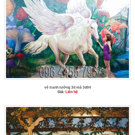
vẽ tranh tường 3d mã 3d04
Giá:
Liên hệ