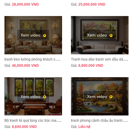
Giá:
28,000.000
VND
Giá:
25,000.000
VND
Xem video
Xem video
t
ranh treo tường phòng khách sang trọng phong cách tân cổ điển mã CD02
T
ranh hoa đào tranh sơn dầu dát vàng vẽ thủ công MÃ HD07
Giá:
46,000.000
VND
Giá:
6,900.000
VND
Xem video
Xem video
B
ộ tranh tứ quý tùng cúc trúc mai tranh bốn mùa xuân hạ thu đông mã TQ13A
t
ranh phong cảnh châu âu tranh sơn dầu cao cấp mã CA01
Giá:
8,600.000
VND
Giá:
Liên hệ