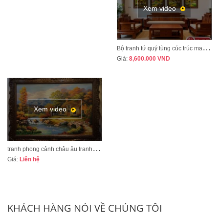
Xem video
B
ộ tranh tứ quý tùng cúc trúc mai tranh bốn mùa xuân hạ thu đông mã TQ13A
Giá:
8,600.000
VND
Xem video
t
ranh phong cảnh châu âu tranh sơn dầu cao cấp mã CA01
Giá:
Liên hệ
KHÁCH HÀNG NÓI VỀ CHÚNG TÔI