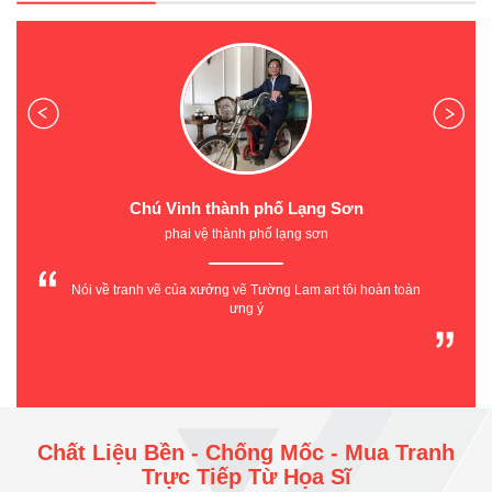
Chị Thủy Hiệu Trưởng Trường Mầm Non X20
Trường Mầm non 20 - Công ty Cổ phần X20
Địa chỉ: 35 Phan Đình Giót - Phương Liệt - Thanh Xuân - Hà Nội
Tôi rất hài lòng về tay nghề họa sỹ TƯỜNG LAM ART tạo hình
rất nghộ nghĩnh phù hợp với trường mầm non hiện đại của
chúng tôi
Chất Liệu Bền - Chống Mốc - Mua Tranh
Trực Tiếp Từ Họa Sĩ