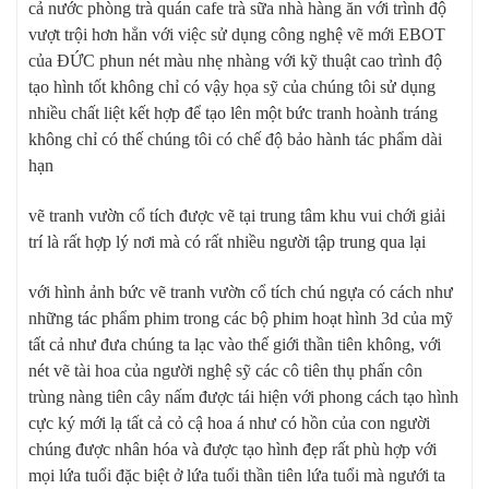
cả nước phòng trà quán cafe trà sữa nhà hàng ăn với trình độ
vượt trội hơn hẳn với việc sử dụng công nghệ vẽ mới EBOT
của ĐỨC phun nét màu nhẹ nhàng với kỹ thuật cao trình độ
tạo hình tốt không chỉ có vậy họa sỹ của chúng tôi sử dụng
nhiều chất liệt kết hợp để tạo lên một bức tranh hoành tráng
không chỉ có thế chúng tôi có chế độ bảo hành tác phẩm dài
hạn
vẽ tranh vườn cổ tích được vẽ tại trung tâm khu vui chới giải
trí là rất hợp lý nơi mà có rất nhiều người tập trung qua lại
với hình ảnh bức vẽ tranh vườn cổ tích chú ngựa có cách như
những tác phẩm phim trong các bộ phim hoạt hình 3d của mỹ
tất cả như đưa chúng ta lạc vào thế giới thần tiên không, với
nét vẽ tài hoa của người nghệ sỹ các cô tiên thụ phấn côn
trùng nàng tiên cây nấm được tái hiện với phong cách tạo hình
cực ký mới lạ tất cả cỏ cậ hoa á như có hồn của con người
chúng được nhân hóa và được tạo hình đẹp rất phù hợp với
mọi lứa tuổi đặc biệt ở lứa tuổi thần tiên lứa tuổi mà ngưới ta