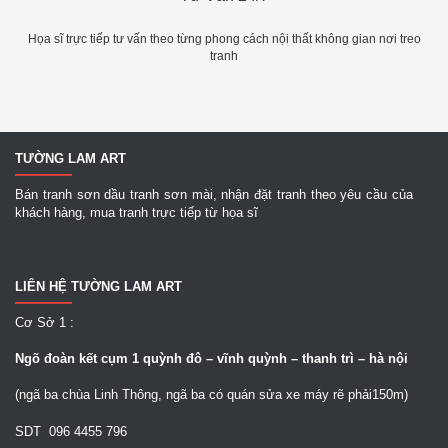
Họa sĩ trực tiếp tư vấn theo từng phong cách nội thất không gian nơi treo
tranh
TƯỜNG LAM ART
Bán tranh sơn dầu tranh sơn mài, nhận đặt tranh theo yêu cầu của
khách hàng, mua tranh trực tiếp từ họa sĩ
LIÊN HỆ TƯỜNG LAM ART
Cơ Sở 1 :
Ngõ
đoàn kết cụm 1 quỳnh đô – vĩnh quỳnh – thanh trì – hà nội
(ngã ba chùa Linh Thông, ngã ba có quán sửa xe máy rẽ phải150m)
SDT 096 4455 796