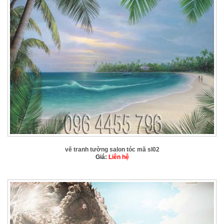
vẽ tranh tường salon tóc mã sl02
Giá:
Liên hệ