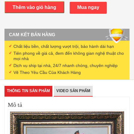
hoa
Thêm vào giỏ hàng
Mua ngay
(80x80cm
chất
liệu
cao
cấp)100%
CAM KẾT BÁN HÀNG
vẽ
tay
kích
Chất liệu bền, chất lượng vượt trội, bảo hành dài hạn
thước
Tiên phong về giá cả, đem đến không gian nghệ thuật cho
tùy
mọi nhà
chọn
Dịch vụ ship tại nhà, 24/7 nhanh chóng, chuyên nghiệp
số
lượng
Vẽ Theo Yêu Cầu Của Khách Hàng
THÔNG TIN SẢN PHẨM
VIDEO SẢN PHẨM
Mô tả