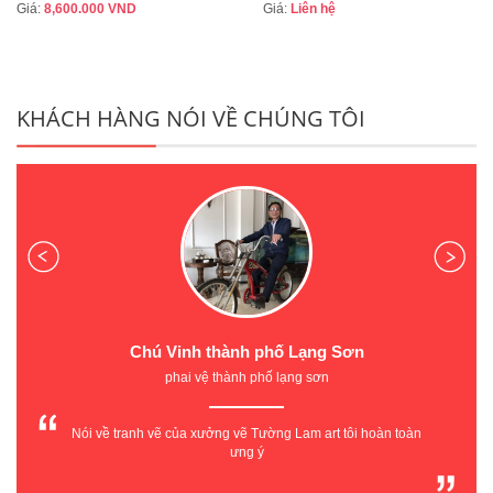
Giá:
8,600.000
VND
Giá:
Liên hệ
KHÁCH HÀNG NÓI VỀ CHÚNG TÔI
Chú Vinh thành phố Lạng Sơn
phai vệ thành phố lạng sơn
Nói về tranh vẽ của xưởng vẽ Tường Lam art tôi hoàn toàn
ưng ý