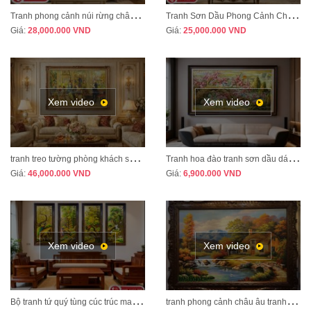
T
ranh phong cảnh núi rừng châu Âu treo phòng khách tân cổ điển sang trọng MÃ CD03
T
ranh Sơn Dầu Phong Cảnh Châu Âu Treo Phòng Khách – Sang Trọng, Đẳng Cấp MÃ CD04
Giá:
28,000.000
VND
Giá:
25,000.000
VND
Xem video
Xem video
t
ranh treo tường phòng khách sang trọng phong cách tân cổ điển mã CD02
T
ranh hoa đào tranh sơn dầu dát vàng vẽ thủ công MÃ HD07
Giá:
46,000.000
VND
Giá:
6,900.000
VND
Xem video
Xem video
B
ộ tranh tứ quý tùng cúc trúc mai tranh bốn mùa xuân hạ thu đông mã TQ13A
t
ranh phong cảnh châu âu tranh sơn dầu cao cấp mã CA01