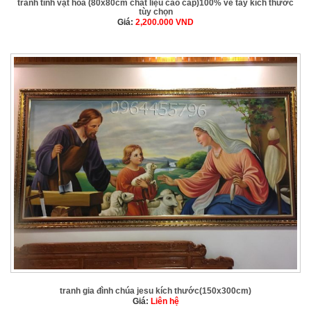
tranh tĩnh vật hoa (80x80cm chất liệu cao cấp)100% vẽ tay kích thước
tùy chọn
Giá:
2,200.000
VND
tranh gia đình chúa jesu kích thước(150x300cm)
Giá:
Liên hệ