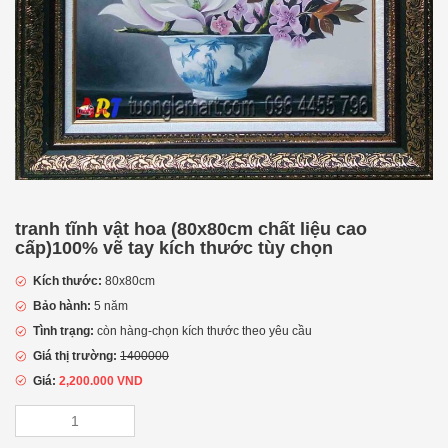
tranh tĩnh vật hoa (80x80cm chất liệu cao
cấp)100% vẽ tay kích thước tùy chọn
Kích thước:
80x80cm
Bảo hành:
5 năm
Tình trạng:
còn hàng-chọn kích thước theo yêu cầu
Giá thị trường:
1400000
Giá:
2,200.000
VND
tranh
tĩnh
vật