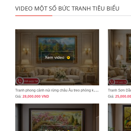
VIDEO MỘT SỐ BỨC TRANH TIÊU BIỂU
Xem video
T
ranh phong cảnh núi rừng châu Âu treo phòng khách tân cổ điển sang trọng MÃ CD03
Giá:
28,000.000
VND
Giá:
25,000.0