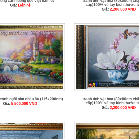
hong cảnh đồng quê việt nam 07
tranh tĩnh vật hoa (80x80cm chấ
cấp)100% vẽ tay kích thước t
Giá:
Liên hệ
Giá:
2,200.000
VND
 cảnh ngôi nhà châu âu (115x200cm)
tranh tĩnh vật hoa (80x80cm chấ
cấp)100% vẽ tay kích thước t
Giá:
5,500.000
VND
Giá:
2,200.000
VND