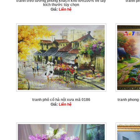
tranh treo tường phòng khách khổ lớn100% vẽ tay
tranh p
kích thước tùy chọn
Giá:
Liên hệ
tranh phố cổ hà nội xưa mã 0186
tranh phong
Giá:
Liên hệ