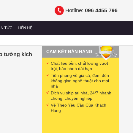
Hotline:
096 4455 796
IN TỨC
LIÊN HỆ
CAM KẾT BÁN HÀNG
o tường kích
Chất liệu bền, chất lượng vượt
trội, bảo hành dài hạn
Tiên phong về giá cả, đem đến
không gian nghệ thuật cho mọi
nhà
Dịch vụ ship tại nhà, 24/7 nhanh
chóng, chuyên nghiệp
Vẽ Theo Yêu Cầu Của Khách
Hàng