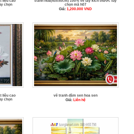
t liệu cao
tranh hoa(40x50cm) 100% vẽ tay kích thước tùy
ùy chọn
chọn mã h07
Giá:
1,200.000
VND
t liệu cao
vẽ tranh đầm sen hoa sen
ùy chọn
Giá:
Liên hệ