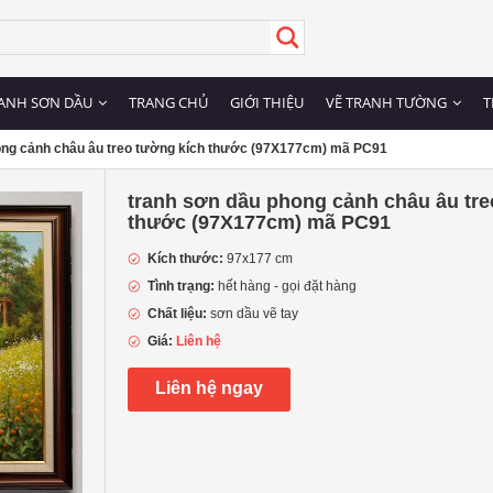
ANH SƠN DẦU
TRANG CHỦ
GIỚI THIỆU
VẼ TRANH TƯỜNG
T
ong cảnh châu âu treo tường kích thước (97X177cm) mã PC91
tranh sơn dầu phong cảnh châu âu tre
thước (97X177cm) mã PC91
Kích thước:
97x177 cm
Tình trạng:
hết hàng - gọi đặt hàng
Chất liệu:
sơn dầu vẽ tay
Giá:
Liên hệ
Liên hệ ngay