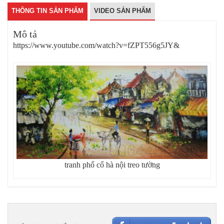
THÔNG TIN SẢN PHẨM
VIDEO SẢN PHẨM
Mô tả
https://www.youtube.com/watch?v=fZPT556g5JY&
tranh phố cổ hà nội treo tường