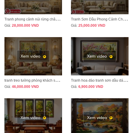
T
ranh phong cảnh núi rừng châu Âu treo phòng khách tân cổ điển sang trọng MÃ CD03
T
ranh Sơn Dầu Phong Cảnh Châu Âu Treo Phòng Khách – Sang Trọng, Đẳng Cấp MÃ CD04
Giá:
28,000.000
VND
Giá:
25,000.000
VND
Xem video
Xem video
t
ranh treo tường phòng khách sang trọng phong cách tân cổ điển mã CD02
T
ranh hoa đào tranh sơn dầu dát vàng vẽ thủ công MÃ HD07
Giá:
46,000.000
VND
Giá:
6,900.000
VND
Xem video
Xem video