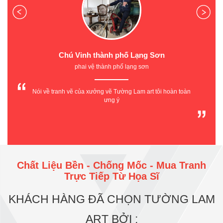
Chú Vinh thành phố Lạng Sơn
phai vệ thành phố lạng sơn
Nói về tranh vẽ của xưởng vẽ Tường Lam art tôi hoàn toàn
ưng ý
Chất Liệu Bền - Chống Mốc - Mua Tranh
Trực Tiếp Từ Họa Sĩ
KHÁCH HÀNG ĐÃ CHỌN TƯỜNG LAM
ART BỞI :