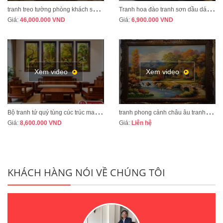
t
ranh treo tường phòng khách sang trọng phong cách tân cổ điển mã CD02
T
ranh hoa đào tranh sơn dầu dát vàng vẽ thủ công MÃ HD07
Giá:
46,000.000
VND
Giá:
6,900.000
VND
Xem video
Xem video
B
ộ tranh tứ quý tùng cúc trúc mai tranh bốn mùa xuân hạ thu đông mã TQ13A
t
ranh phong cảnh châu âu tranh sơn dầu cao cấp mã CA01
Giá:
8,600.000
VND
Giá:
Liên hệ
KHÁCH HÀNG NÓI VỀ CHÚNG TÔI