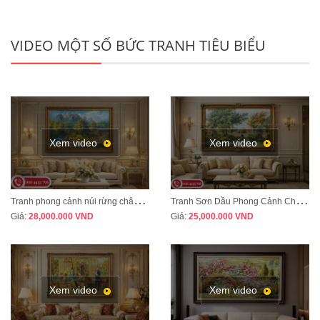
VIDEO MỘT SỐ BỨC TRANH TIÊU BIỂU
Xem video
Xem video
T
ranh phong cảnh núi rừng châu Âu treo phòng khách tân cổ điển sang trọng MÃ CD03
T
ranh Sơn Dầu Phong Cảnh Châu Âu Treo Phòng Khách – Sang Trọng, Đẳng Cấp MÃ CD04
Giá:
28,000.000
VND
Giá:
25,000.000
VND
Xem video
Xem video