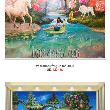
vẽ tranh tường 3d mã 3d08
Giá:
Liên hệ