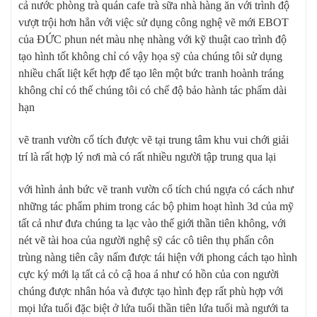
cả nước phòng trà quán cafe trà sữa nhà hàng ăn với trình độ
vượt trội hơn hẳn với việc sử dụng công nghệ vẽ mới EBOT
của ĐỨC phun nét màu nhẹ nhàng với kỹ thuật cao trình độ
tạo hình tốt không chỉ có vậy họa sỹ của chúng tôi sử dụng
nhiều chất liệt kết hợp để tạo lên một bức tranh hoành tráng
không chỉ có thế chúng tôi có chế độ bảo hành tác phẩm dài
hạn
vẽ tranh vườn cổ tích được vẽ tại trung tâm khu vui chới giải
trí là rất hợp lý nơi mà có rất nhiều người tập trung qua lại
với hình ảnh bức vẽ tranh vườn cổ tích chú ngựa có cách như
những tác phẩm phim trong các bộ phim hoạt hình 3d của mỹ
tất cả như đưa chúng ta lạc vào thế giới thần tiên không, với
nét vẽ tài hoa của người nghệ sỹ các cô tiên thụ phấn côn
trùng nàng tiên cây nấm được tái hiện với phong cách tạo hình
cực ký mới lạ tất cả cỏ cậ hoa á như có hồn của con người
chúng được nhân hóa và được tạo hình đẹp rất phù hợp với
mọi lứa tuổi đặc biệt ở lứa tuổi thần tiên lứa tuổi mà ngưới ta