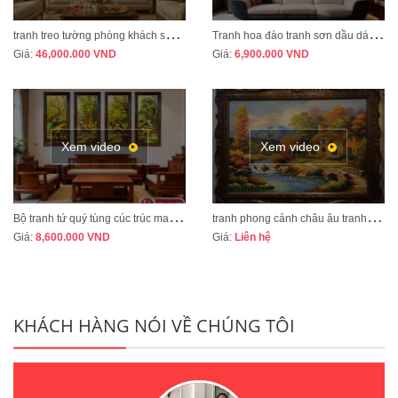
t
ranh treo tường phòng khách sang trọng phong cách tân cổ điển mã CD02
T
ranh hoa đào tranh sơn dầu dát vàng vẽ thủ công MÃ HD07
Giá:
46,000.000
VND
Giá:
6,900.000
VND
Xem video
Xem video
B
ộ tranh tứ quý tùng cúc trúc mai tranh bốn mùa xuân hạ thu đông mã TQ13A
t
ranh phong cảnh châu âu tranh sơn dầu cao cấp mã CA01
Giá:
8,600.000
VND
Giá:
Liên hệ
KHÁCH HÀNG NÓI VỀ CHÚNG TÔI