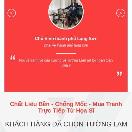
Chú Vinh thành phố Lạng Sơn
phai vệ thành phố lạng sơn
Nói về tranh vẽ của xưởng vẽ Tường Lam art tôi hoàn toàn
ưng ý
Chất Liệu Bền - Chống Mốc - Mua Tranh
Trực Tiếp Từ Họa Sĩ
KHÁCH HÀNG ĐÃ CHỌN TƯỜNG LAM