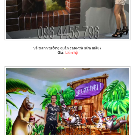
vẽ tranh tường quán cafe-trà sữa mã07
Giá:
Liên hệ