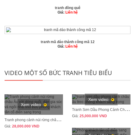
tranh đồng quê
Giá:
Liên hệ
tranh mã đáo thành công mã 12
Giá:
Liên hệ
VIDEO MỘT SỐ BỨC TRANH TIÊU BIỂU
Xem video
Xem video
T
ranh Sơn Dầu Phong Cảnh Châu Âu Treo Phòng Khách – Sang Trọng, Đẳng Cấp MÃ CD04
Giá:
25,000.000
VND
T
ranh phong cảnh núi rừng châu Âu treo phòng khách tân cổ điển sang trọng MÃ CD03
Giá:
28,000.000
VND