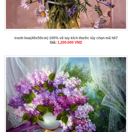
tranh hoa(40x50cm) 100% vẽ tay kích thước tùy chọn mã h07
Giá:
1,200.000
VND