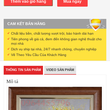
Thêm vào giỏ hàng
Mua ngay
hoa)
tranh
sáng
tác
số
CAM KẾT BÁN HÀNG
lượng
Chất liệu bền, chất lượng vượt trội, bảo hành dài hạn
Tiên phong về giá cả, đem đến không gian nghệ thuật cho
mọi nhà
Dịch vụ ship tại nhà, 24/7 nhanh chóng, chuyên nghiệp
Vẽ Theo Yêu Cầu Của Khách Hàng
THÔNG TIN SẢN PHẨM
VIDEO SẢN PHẨM
Mô tả