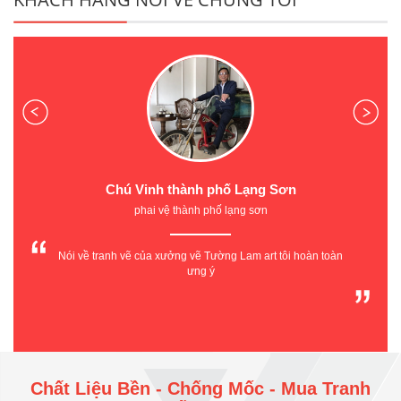
Chị Thủy Hiệu Trưởng Trường Mầm Non X20
Trường Mầm non 20 - Công ty Cổ phần X20
Địa chỉ: 35 Phan Đình Giót - Phương Liệt - Thanh Xuân - Hà Nội
Tôi rất hài lòng về tay nghề họa sỹ TƯỜNG LAM ART tạo hình
rất nghộ nghĩnh phù hợp với trường mầm non hiện đại của
chúng tôi
Chất Liệu Bền - Chống Mốc - Mua Tranh