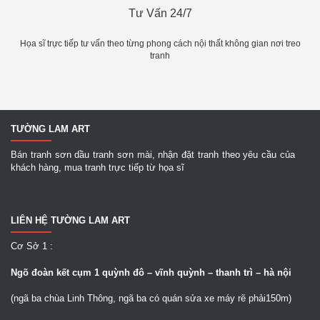
Tư Vấn 24/7
Họa sĩ trực tiếp tư vấn theo từng phong cách nội thất không gian nơi treo
tranh
TƯỜNG LAM ART
Bán tranh sơn dầu tranh sơn mài, nhận đặt tranh theo yêu cầu của
khách hàng, mua tranh trực tiếp từ họa sĩ
LIÊN HỆ TƯỜNG LAM ART
Cơ Sở 1 :
Ngõ
đoàn kết cụm 1 quỳnh đô – vĩnh quỳnh – thanh trì – hà nội
(ngã ba chùa Linh Thông, ngã ba có quán sửa xe máy rẽ phải150m)