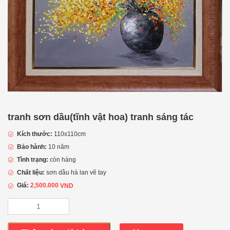
tranh sơn dầu(tĩnh vật hoa) tranh sáng tác
Kích thước:
110x110cm
Bảo hành:
10 năm
Tình trạng:
còn hàng
Chất liệu:
sơn dầu hà lan vẽ tay
Giá:
2,500.000
VND
tranh
sơn
dầu(tĩnh
vật