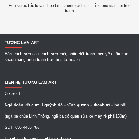
Họa sĩ trực tiếp tư vấn theo từng phong cách nội thất không gian nơi treo
tranh
TƯỜNG LAM ART
Bán tranh sơn dầu tranh sơn mài, nhận đặt tranh theo yêu cầu của
khách hàng, mua tranh trực tiếp từ họa sĩ
LIÊN HỆ TƯỜNG LAM ART
Cơ Sở 1 :
Ngõ
đoàn kết cụm 1 quỳnh đô – vĩnh quỳnh – thanh trì – hà nội
(ngã ba chùa Linh Thông, ngã ba có quán sửa xe máy rẽ phải150m)
SDT 096 4455 796
Email: cskh.tuonglamart@gmail.com