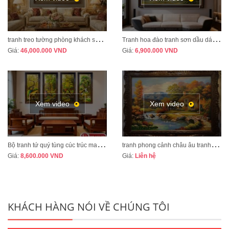
t
ranh treo tường phòng khách sang trọng phong cách tân cổ điển mã CD02
T
ranh hoa đào tranh sơn dầu dát vàng vẽ thủ công MÃ HD07
Giá:
46,000.000
VND
Giá:
6,900.000
VND
Xem video
Xem video
B
ộ tranh tứ quý tùng cúc trúc mai tranh bốn mùa xuân hạ thu đông mã TQ13A
t
ranh phong cảnh châu âu tranh sơn dầu cao cấp mã CA01
Giá:
8,600.000
VND
Giá:
Liên hệ
KHÁCH HÀNG NÓI VỀ CHÚNG TÔI