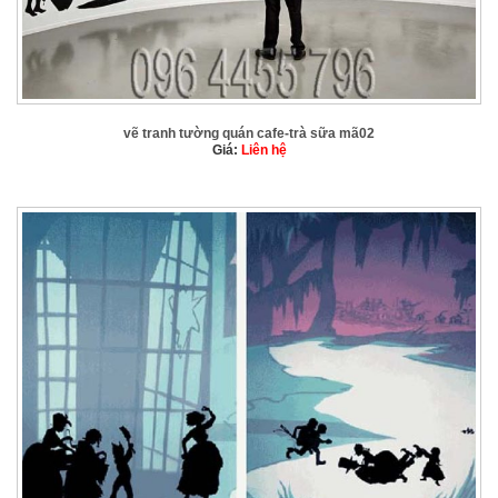
vẽ tranh tường quán cafe-trà sữa mã02
Giá:
Liên hệ