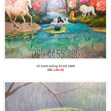
vẽ tranh tường 3d mã 3d08
Giá:
Liên hệ