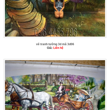
vẽ tranh tường 3d mã 3d06
Giá:
Liên hệ