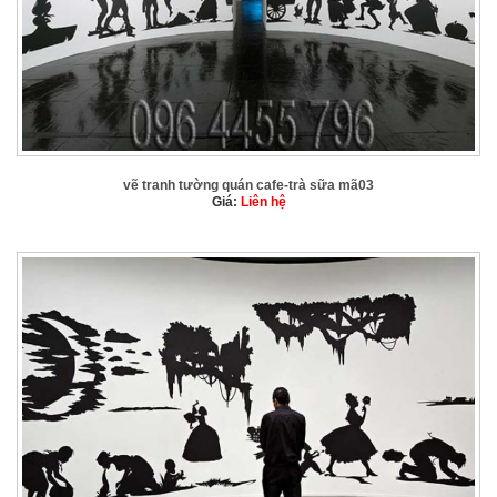
vẽ tranh tường quán cafe-trà sữa mã03
Giá:
Liên hệ