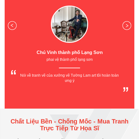
Chú Vinh thành phố Lạng Sơn
phai vệ thành phố lạng sơn
Nói về tranh vẽ của xưởng vẽ Tường Lam art tôi hoàn toàn
ưng ý
Chất Liệu Bền - Chống Mốc - Mua Tranh
Trực Tiếp Từ Họa Sĩ