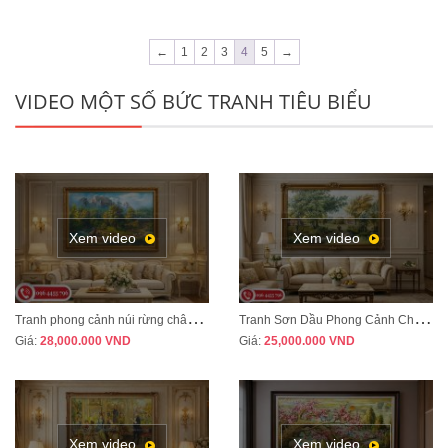
←
1
2
3
4
5
→
VIDEO MỘT SỐ BỨC TRANH TIÊU BIỂU
Xem video
Xem video
T
ranh phong cảnh núi rừng châu Âu treo phòng khách tân cổ điển sang trọng MÃ CD03
T
ranh Sơn Dầu Phong Cảnh Châu Âu Treo Phòng Khách – Sang Trọng, Đẳng Cấp MÃ CD04
Giá:
28,000.000
VND
Giá:
25,000.000
VND
Xem video
Xem video