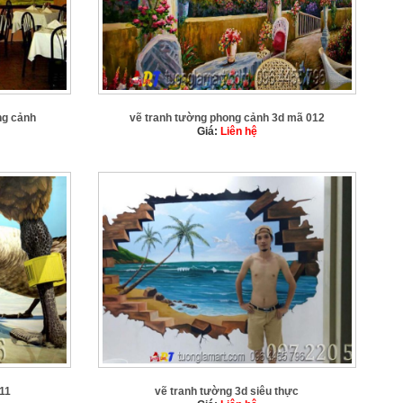
ng cảnh
vẽ tranh tường phong cảnh 3d mã 012
Giá:
Liên hệ
11
vẽ tranh tường 3d siêu thực