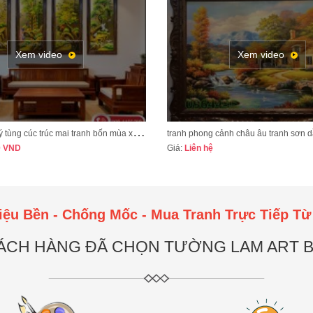
Tôi rất ưng ý với tay ng
của họa sỹ xưởng vẽ Tư
Xem video
Xem video
B
ộ tranh tứ quý tùng cúc trúc mai tranh bốn mùa xuân hạ thu đông mã TQ13A
0
VND
Giá:
Liên hệ
iệu Bền - Chống Mốc - Mua Tranh Trực Tiếp Từ
ÁCH HÀNG ĐÃ CHỌN TƯỜNG LAM ART BỞ