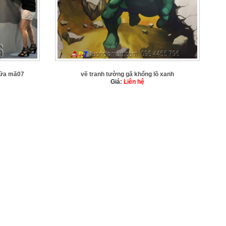
sữa mã07
vẽ tranh tường gã khổng lồ xanh
Giá:
Liên hệ