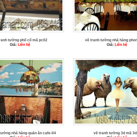
tranh tường phố cổ mã pc02
vẽ tranh tường nhà hàng pho
Giá:
Liên hệ
Giá:
Liên hệ
 tường nhà hàng quán ăn cafe-04
vẽ tranh tường 3d mã 3d