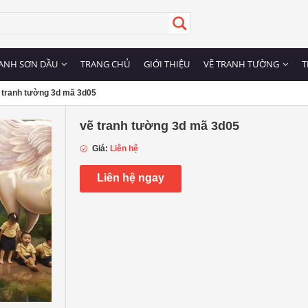
ANH SƠN DẦU
TRANG CHỦ
GIỚI THIỆU
VẼ TRANH TƯỜNG
T
 tranh tường 3d mã 3d05
vẽ tranh tường 3d mã 3d05
Giá:
Liên hệ
Liên hệ ngay