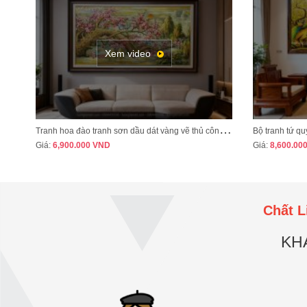
Xem video
T
ranh hoa đào tranh sơn dầu dát vàng vẽ thủ công MÃ HD07
Giá:
6,900.000
VND
Giá:
8,600.00
Chất L
KH