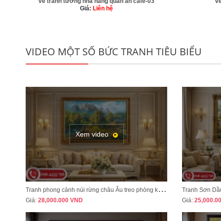
vẽ tranh tường nhà hàng quán ăn cafe-03
v
Giá:
Liên hệ
VIDEO MỘT SỐ BỨC TRANH TIÊU BIỂU
Xem video
T
ranh phong cảnh núi rừng châu Âu treo phòng khách tân cổ điển sang trọng MÃ CD03
Giá:
28,000.000
VND
Giá:
25,000.0