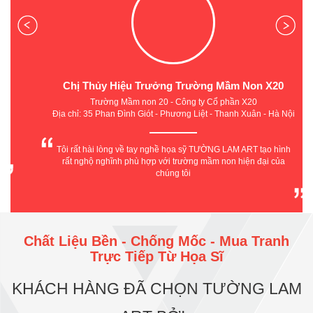
Chị Thủy Hiệu Trưởng Trường Mầm Non X20
Trường Mầm non 20 - Công ty Cổ phần X20
Địa chỉ: 35 Phan Đình Giót - Phương Liệt - Thanh Xuân - Hà Nội
Tôi rất hài lòng về tay nghề họa sỹ TƯỜNG LAM ART tạo hình
rất nghộ nghĩnh phù hợp với trường mầm non hiện đại của
chúng tôi
Chất Liệu Bền - Chống Mốc - Mua Tranh
Trực Tiếp Từ Họa Sĩ
KHÁCH HÀNG ĐÃ CHỌN TƯỜNG LAM