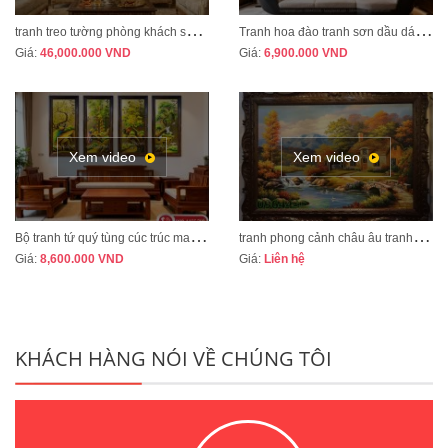
t
ranh treo tường phòng khách sang trọng phong cách tân cổ điển mã CD02
T
ranh hoa đào tranh sơn dầu dát vàng vẽ thủ công MÃ HD07
Giá:
46,000.000
VND
Giá:
6,900.000
VND
Xem video
Xem video
B
ộ tranh tứ quý tùng cúc trúc mai tranh bốn mùa xuân hạ thu đông mã TQ13A
t
ranh phong cảnh châu âu tranh sơn dầu cao cấp mã CA01
Giá:
8,600.000
VND
Giá:
Liên hệ
KHÁCH HÀNG NÓI VỀ CHÚNG TÔI