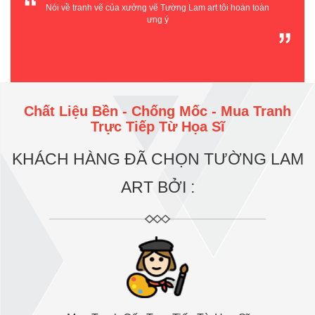
Nói về tranh vẽ của xưởng vẽ Tường Lam art tôi hoàn toàn
ưng ý
Chất Liệu Bền - Chống Mốc - Mua Tranh
Trực Tiếp Từ Họa Sĩ
KHÁCH HÀNG ĐÃ CHỌN TƯỜNG LAM
ART BỞI :