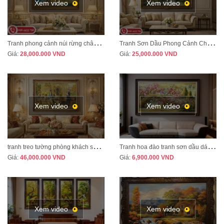
Xem video
Xem video
T
ranh phong cảnh núi rừng châu Âu treo phòng khách tân cổ điển sang trọng MÃ CD03
T
ranh Sơn Dầu Phong Cảnh Châu Âu Treo Phòng Khách – Sang Trọng, Đẳng Cấp MÃ CD04
Giá:
28,000.000
VND
Giá:
25,000.000
VND
Xem video
Xem video
t
ranh treo tường phòng khách sang trọng phong cách tân cổ điển mã CD02
T
ranh hoa đào tranh sơn dầu dát vàng vẽ thủ công MÃ HD07
Giá:
46,000.000
VND
Giá:
6,900.000
VND
Xem video
Xem video