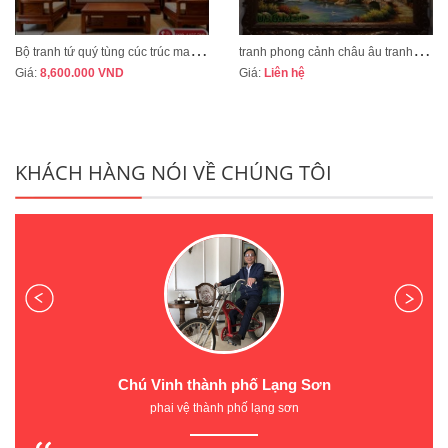
B
ộ tranh tứ quý tùng cúc trúc mai tranh bốn mùa xuân hạ thu đông mã TQ13A
t
ranh phong cảnh châu âu tranh sơn dầu cao cấp mã CA01
Giá:
8,600.000
VND
Giá:
Liên hệ
KHÁCH HÀNG NÓI VỀ CHÚNG TÔI
Chú Vinh thành phố Lạng Sơn
phai vệ thành phố lạng sơn