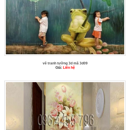
vẽ tranh tường 3d mã 3d09
Giá:
Liên hệ