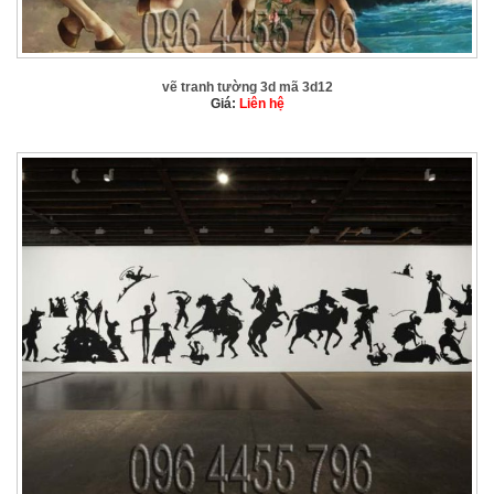
vẽ tranh tường 3d mã 3d12
Giá:
Liên hệ