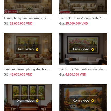
T
ranh phong cảnh núi rừng châu Âu treo phòng khách tân cổ điển sang trọng MÃ CD03
T
ranh Sơn Dầu Phong Cảnh Châu Âu Treo Phòng Khách – Sang Trọng, Đẳng Cấp MÃ CD04
Giá:
28,000.000
VND
Giá:
25,000.000
VND
Xem video
Xem video
t
ranh treo tường phòng khách sang trọng phong cách tân cổ điển mã CD02
T
ranh hoa đào tranh sơn dầu dát vàng vẽ thủ công MÃ HD07
Giá:
46,000.000
VND
Giá:
6,900.000
VND
Xem video
Xem video